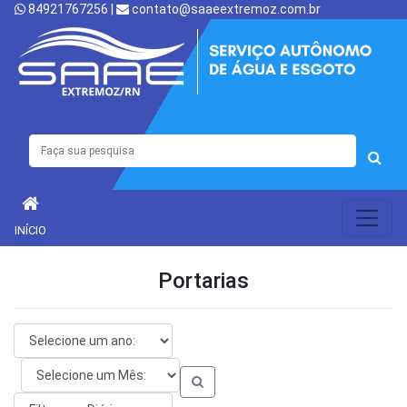
84921767256 |
contato@saaeextremoz.com.br
INÍCIO
Portarias