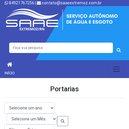
84921767256 |
contato@saaeextremoz.com.br
INÍCIO
Portarias