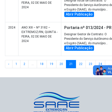
Designar fiscal de contratos: O
FEIRA, 02 DE MAIO DE
Presidente do Serviço Autônomo d
2024
e Esgoto (SAAE), do município...
Abrir Publicação
Portaria nº 013/2024 - PR
2024
ANO XIII – Nº 3182 –
EXTREMOZ/RN, QUINTA -
Designar Gestor de Contrato: O
FEIRA, 02 DE MAIO DE
Presidente do Serviço Autônomo d
2024
e Esgoto (SAAE), do município...
Abrir Publicação
‹
1
2
...
18
19
20
21
22
23
24
...